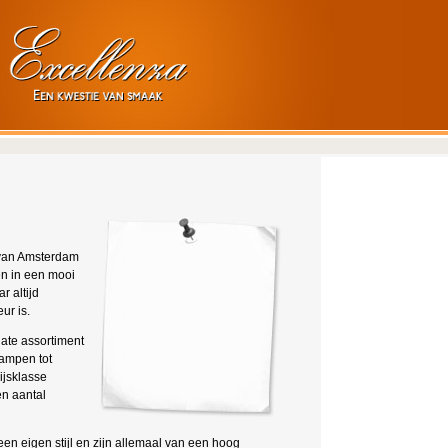
k van Amsterdam
n in een mooi
r altijd
ur is.
date assortiment
lampen tot
ijsklasse
n aantal
en eigen stijl en zijn allemaal van een hoog