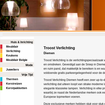
Huis & Inrichting
Meubilair
Troost Verlichting
Verlichting
Diemen
Keukens
Meubilair Belgie
Troost Verlichting is de verlichtingspeciaalzaa
en omstreken. Gevestigd aan de Sniep in Dieme
Mode
en ruim pand, dat makkelijk te bereiken is en waa
Juweliers
voldoende gratis parkeergelegenheid voor de de
Vrije Tijd
Thermen
Troost Verlichting Diemen heeft een zeer up-to-
Kerstreizen
verlichting dat uiteen loopt van strake moderne 
Kerstpakketten
elegante klassieke lampen. Verlichting in elke pr
waarbij ze naast de Nederlandse merken ook ee
Europese topmerken voeren.
Deze exclusieve merken hebben stuk voor stuk e