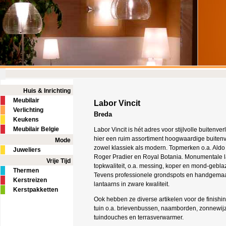
Huis & Inrichting
Meubilair
Labor Vincit
Verlichting
Breda
Keukens
Meubilair Belgie
Labor Vincit is hét adres voor stijlvolle buitenverli
hier een ruim assortiment hoogwaardige buitenve
Mode
zowel klassiek als modern. Topmerken o.a. Aldo
Juweliers
Roger Pradier en Royal Botania. Monumentale 
Vrije Tijd
topkwaliteit, o.a. messing, koper en mond-gebla
Thermen
Tevens professionele grondspots en handgemaak
Kerstreizen
lantaarns in zware kwaliteit.
Kerstpakketten
Ook hebben ze diverse artikelen voor de finishi
tuin o.a. brievenbussen, naamborden, zonnewijz
tuindouches en terrasverwarmer.