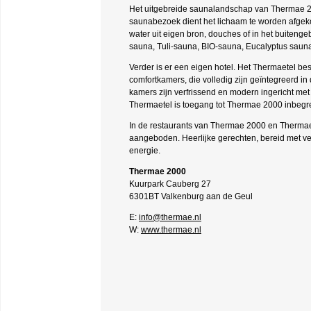
Het uitgebreide saunalandschap van Thermae 20
saunabezoek dient het lichaam te worden afgekoe
water uit eigen bron, douches of in het buiteng
sauna, Tuli-sauna, BIO-sauna, Eucalyptus sauna
Verder is er een eigen hotel. Het Thermaetel bes
comfortkamers, die volledig zijn geïntegreerd i
kamers zijn verfrissend en modern ingericht met 
Thermaetel is toegang tot Thermae 2000 inbegr
In de restaurants van Thermae 2000 en Thermae
aangeboden. Heerlijke gerechten, bereid met ve
energie.
Thermae 2000
Kuurpark Cauberg 27
6301BT Valkenburg aan de Geul
E:
info@thermae.nl
W:
www.thermae.nl