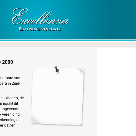
e 2000
kuuroord van
berg in Zuid-
elijkheden, de
r maakt dit
naangevende
e Vereniging
rkenning die
r dat ter