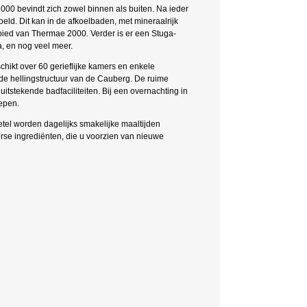
00 bevindt zich zowel binnen als buiten. Na ieder
ld. Dit kan in de afkoelbaden, met mineraalrijk
ebied van Thermae 2000. Verder is er een Stuga-
, en nog veel meer.
chikt over 60 gerieflijke kamers en enkele
n de hellingstructuur van de Cauberg. De ruime
uitstekende badfaciliteiten. Bij een overnachting in
epen.
tel worden dagelijks smakelijke maaltijden
rse ingrediënten, die u voorzien van nieuwe