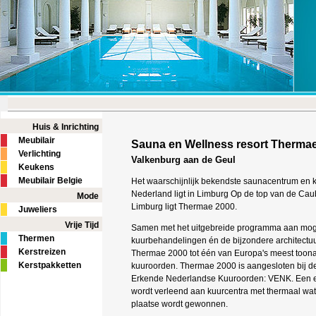
Huis & Inrichting
Meubilair
Sauna en Wellness resort Therma
Verlichting
Valkenburg aan de Geul
Keukens
Meubilair Belgie
Het waarschijnlijk bekendste saunacentrum en 
Nederland ligt in Limburg Op de top van de Cau
Mode
Limburg ligt Thermae 2000.
Juweliers
Vrije Tijd
Samen met het uitgebreide programma aan mog
Thermen
kuurbehandelingen én de bijzondere architectuu
Kerstreizen
Thermae 2000 tot één van Europa's meest too
Kerstpakketten
kuuroorden. Thermae 2000 is aangesloten bij d
Erkende Nederlandse Kuuroorden: VENK. Een e
wordt verleend aan kuurcentra met thermaal wate
plaatse wordt gewonnen.