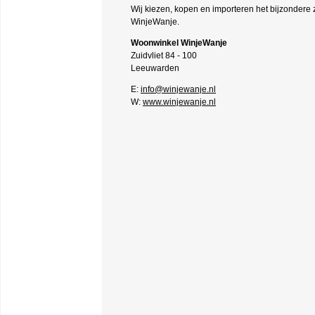
Wij kiezen, kopen en importeren het bijzondere ze
WinjeWanje.
Woonwinkel WinjeWanje
Zuidvliet 84 - 100
Leeuwarden
E:
info@winjewanje.nl
W:
www.winjewanje.nl