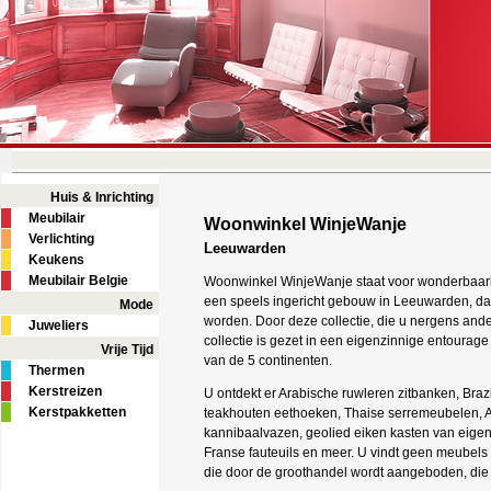
Huis & Inrichting
Meubilair
Woonwinkel WinjeWanje
Verlichting
Leeuwarden
Keukens
Meubilair Belgie
Woonwinkel WinjeWanje staat voor wonderbaarli
een speels ingericht gebouw in Leeuwarden, dat
Mode
worden. Door deze collectie, die u nergens ande
Juweliers
collectie is gezet in een eigenzinnige entourage
Vrije Tijd
van de 5 continenten.
Thermen
Kerstreizen
U ontdekt er Arabische ruwleren zitbanken, Braz
Kerstpakketten
teakhouten eethoeken, Thaise serremeubelen, A
kannibaalvazen, geolied eiken kasten van eige
Franse fauteuils en meer. U vindt geen meubels 
die door de groothandel wordt aangeboden, die 