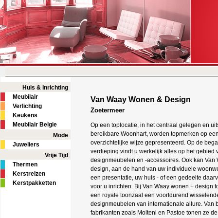
Huis & Inrichting
Meubilair
Van Waay Wonen & Design
Verlichting
Zoetermeer
Keukens
Meubilair Belgie
Op een toplocatie, in het centraal gelegen en ui
bereikbare Woonhart, worden topmerken op een
Mode
overzichtelijke wijze gepresenteerd. Op de beg
Juweliers
verdieping vindt u werkelijk alles op het gebied 
Vrije Tijd
designmeubelen en -accessoires. Ook kan Van
Thermen
design, aan de hand van uw individuele woonw
Kerstreizen
een presentatie, uw huis - of een gedeelte daar
Kerstpakketten
voor u inrichten. Bij Van Waay wonen + design t
een royale toonzaal een voortdurend wisselende
designmeubelen van internationale allure. Van
fabrikanten zoals Molteni en Pastoe tonen ze d