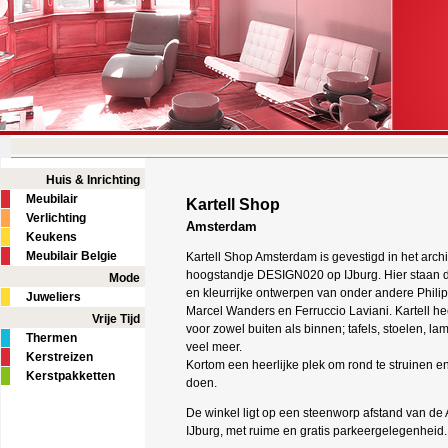
Huis & Inrichting
Meubilair
Kartell Shop
Verlichting
Amsterdam
Keukens
Meubilair Belgie
Kartell Shop Amsterdam is gevestigd in het arch
hoogstandje DESIGN020 op IJburg. Hier staan d
Mode
en kleurrijke ontwerpen van onder andere Philip
Juweliers
Marcel Wanders en Ferruccio Laviani. Kartell he
Vrije Tijd
voor zowel buiten als binnen; tafels, stoelen, l
Thermen
veel meer.
Kerstreizen
Kortom een heerlijke plek om rond te struinen en 
Kerstpakketten
doen.
De winkel ligt op een steenworp afstand van de 
IJburg, met ruime en gratis parkeergelegenheid.