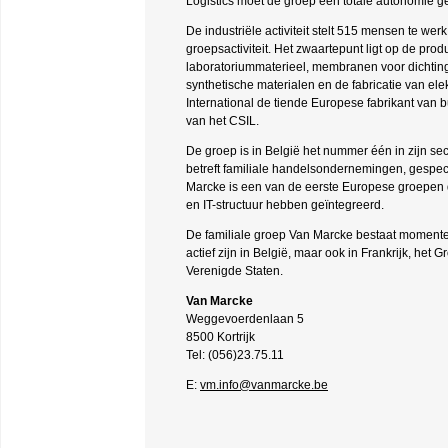
Logistics moet de groep een totale autonomie geve
De industriële activiteit stelt 515 mensen te w
groepsactiviteit. Het zwaartepunt ligt op de prod
laboratoriummaterieel, membranen voor dichting
synthetische materialen en de fabricatie van el
International de tiende Europese fabrikant van
van het CSIL.
De groep is in België het nummer één in zijn se
betreft familiale handelsondernemingen, gespeci
Marcke is een van de eerste Europese groepen
en IT-structuur hebben geïntegreerd.
De familiale groep Van Marcke bestaat momentee
actief zijn in België, maar ook in Frankrijk, h
Verenigde Staten.
Van Marcke
Weggevoerdenlaan 5
8500 Kortrijk
Tel: (056)23.75.11
E:
vm.info@vanmarcke.be