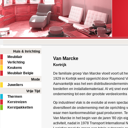
Huis & Inrichting
Meubilair
Van Marcke
Verlichting
Kortrijk
Keukens
Meubilair Belgie
De familiale groep Van Marcke vloeit voort uit het
1929 in Kortrijk werd opgericht door Raymond 
Mode
Aanvankelijk was het een distributieonderneming
Juweliers
toestellen en installatiemateriaal. Al vrij snel e
Vrije Tijd
onderneming tot een der grootste verdeelcentra 
Thermen
Kerstreizen
Op industrieel vlak is de evolutie al even spectac
Kerstpakketten
diversifieert de onderneming met de oprichting
waar men kantoormeubilair gaat produceren. Ten 
Van Marcke in het begin van de jaren '80 zijn ei
activiteit, nadat in 1978 Transport Internation