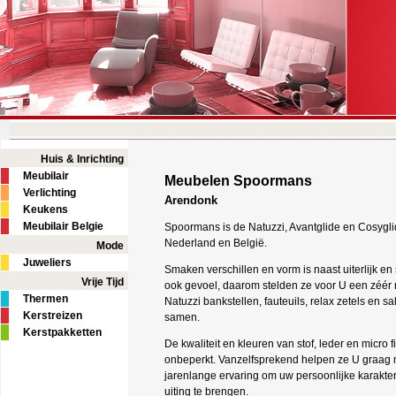
Huis & Inrichting
Meubilair
Meubelen Spoormans
Verlichting
Arendonk
Keukens
Meubilair Belgie
Spoormans is de Natuzzi, Avantglide en Cosygli
Nederland en België.
Mode
Juweliers
Smaken verschillen en vorm is naast uiterlijk e
Vrije Tijd
ook gevoel, daarom stelden ze voor U een zéér r
Thermen
Natuzzi bankstellen, fauteuils, relax zetels en s
Kerstreizen
samen.
Kerstpakketten
De kwaliteit en kleuren van stof, leder en micro fi
onbeperkt. Vanzelfsprekend helpen ze U graag 
jarenlange ervaring om uw persoonlijke karakter
uiting te brengen.