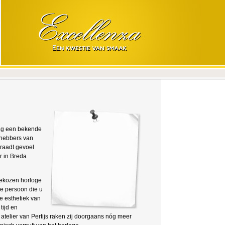
mag een bekende
fhebbers van
rraadt gevoel
r in Breda
 gekozen horloge
e persoon die u
e esthetiek van
tijd en
atelier van Pertijs raken zij doorgaans nóg meer