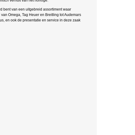
isch vernuft van het horloge.
kerd bent van een uitgebreid assortiment waar
: van Omega, Tag Heuer en Breitling tot Audemars
, en ook de presentatie en service in deze zaak