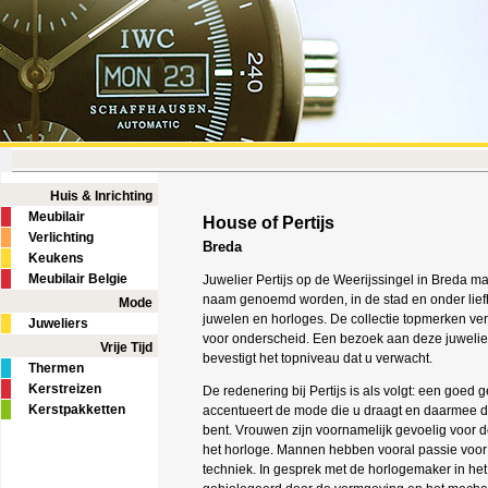
Huis & Inrichting
Meubilair
House of Pertijs
Verlichting
Breda
Keukens
Meubilair Belgie
Juwelier Pertijs op de Weerijssingel in Breda 
naam genoemd worden, in de stad en onder lie
Mode
juwelen en horloges. De collectie topmerken ve
Juweliers
voor onderscheid. Een bezoek aan deze juwelie
Vrije Tijd
bevestigt het topniveau dat u verwacht.
Thermen
Kerstreizen
De redenering bij Pertijs is als volgt: een goed
Kerstpakketten
accentueert de mode die u draagt en daarmee d
bent. Vrouwen zijn voornamelijk gevoelig voor d
het horloge. Mannen hebben vooral passie voor 
techniek. In gesprek met de horlogemaker in het 